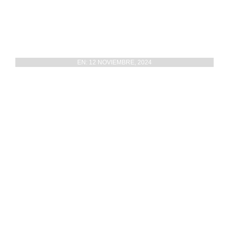
Cementerios actúa sobre imbornales y en 110
cubiertas de nichos del camposanto
EN:
12 NOVIEMBRE, 2024