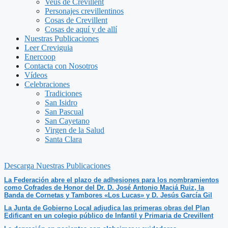
Veus de Crevillent
Personajes crevillentinos
Cosas de Crevillent
Cosas de aquí y de allí
Nuestras Publicaciones
Leer Creviguia
Enercoop
Contacta con Nosotros
Vídeos
Celebraciones
Tradiciones
San Isidro
San Pascual
San Cayetano
Virgen de la Salud
Santa Clara
Descarga Nuestras Publicaciones
La Federación abre el plazo de adhesiones para los nombramientos
como Cofrades de Honor del Dr. D. José Antonio Maciá Ruiz, la
Banda de Cornetas y Tambores «Los Lucas» y D. Jesús García Gil
La Junta de Gobierno Local adjudica las primeras obras del Plan
Edificant en un colegio público de Infantil y Primaria de Crevillent