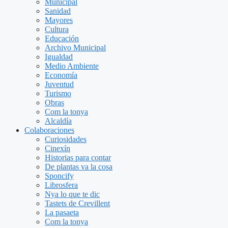
Municipal
Sanidad
Mayores
Cultura
Educación
Archivo Municipal
Igualdad
Medio Ambiente
Economía
Juventud
Turismo
Obras
Com la tonya
Alcaldía
Colaboraciones
Curiosidades
Cinexín
Historias para contar
De plantas va la cosa
Sponcify
Librosfera
Nya lo que te dic
Tastets de Crevillent
La pasaeta
Com la tonya