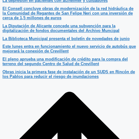
La depresión en pacientes con alzheimer y cuidadores
El Consell concluye obras de modernización de la red hidráulica de
la Comunidad de Regantes de San Felipe Neri con una inversión de
cerca de 1,5 millones de euros
La Diputación de Alicante concede una subvención para la
digitalización de fondos documentales del Archivo Muncipal
La Biblioteca Municipal presenta el boletín de novedades de junio
Este lunes entra en funcionamiento el nuevo servicio de autobús que
mejorará la conexión de Crevillent
El pleno aprueba una modificación de crédito para la compra del
terreno del segundo Centro de Salud de Crevillent
Obras inicia la primera fase de instalación de un SUDS en Rincón de
los Pablos para reducir el riesgo de inundaciones