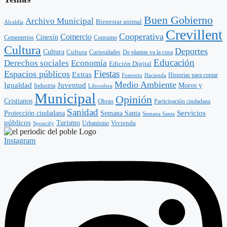
Buen Gobierno
Archivo Municipal
Bienestar animal
Alcaldía
Crevillent
Cooperativa
Comercio
Cinexín
Consumo
Cementerios
Cultura
Deportes
Cultura
Cultura
Curiosidades
De plantas va la cosa
Educación
Derechos sociales
Economía
Edición Digital
Fiestas
Espacios públicos
Extras
Historias para contar
Hacienda
Fomento
Medio Ambiente
Igualdad
Juventud
Moros y
Industria
Librosfera
Municipal
Opinión
Cristianos
Obras
Participación ciudadana
Sanidad
Semana Santa
Servicios
Protección ciudadana
Semana Santa
públicos
Turismo
Vivienda
Sponcify
Urbanismo
Instagram