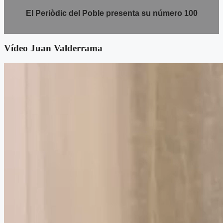
El Periòdic del Poble presenta su número 100
Vídeo Juan Valderrama