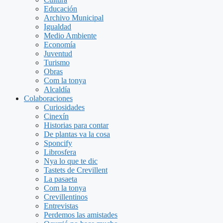
Educación
Archivo Municipal
Igualdad
Medio Ambiente
Economía
Juventud
Turismo
Obras
Com la tonya
Alcaldía
Colaboraciones
Curiosidades
Cinexín
Historias para contar
De plantas va la cosa
Sponcify
Librosfera
Nya lo que te dic
Tastets de Crevillent
La pasaeta
Com la tonya
Crevillentinos
Entrevistas
Perdemos las amistades