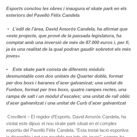
Esports conclou les obres i inaugura el skate park en els
exteriors del Pavelló Fèlix Candela
• L’edil de l’àrea, David Amorós Candela, ha afirmat que
«este projecte, que prové de la passada legislatura, ha
comptat amb una inversió de més de 87.000 euros i, per fi,
ja és una realitat de la qual podran gaudir sobretot els més
joves»
• Este skate park consta de diferents mòduls
desmuntable com dos unitats de Quarter doble, format
per dos boxs i baranes d’acer galvanizat; una unitat de
Funbox, format per tres boxs, quatre rampes rectes, una
rampa de salt i un mòdul d’escales; una unitat de raïl oblic
d’acer galvanitzat i una unitat de Curb d’acer galvanitzat
Crevillent – El regidor d’Esports, David Amorós Candela, ha
visitat este dijous el nou skate park situat en el complex
esportiu del Pavelló Félix Candela. “Esta instal·lació esportiva
ja disponible i pot ser gaudida per tots els joves”, segons ha