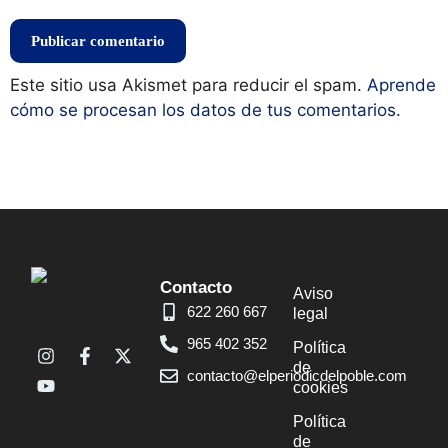
Este sitio usa Akismet para reducir el spam.
Aprende
cómo se procesan los datos de tus comentarios.
Contacto
Aviso
622 260 667
legal
965 402 352
Política
de
contacto@elperiodicdelpoble.com
cookies
Política
de