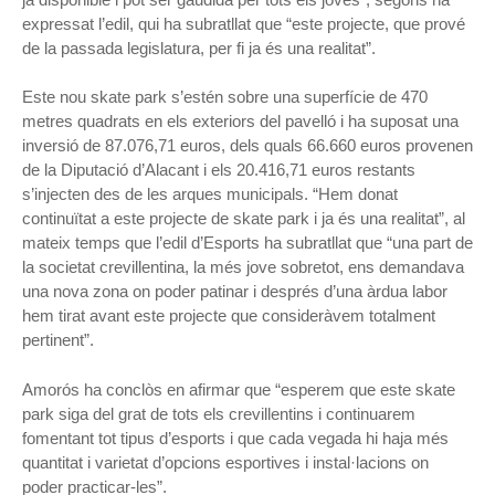
expressat l’edil, qui ha subratllat que “este projecte, que prové
de la passada legislatura, per fi ja és una realitat”.
Este nou skate park s’estén sobre una superfície de 470
metres quadrats en els exteriors del pavelló i ha suposat una
inversió de 87.076,71 euros, dels quals 66.660 euros provenen
de la Diputació d’Alacant i els 20.416,71 euros restants
s’injecten des de les arques municipals. “Hem donat
continuïtat a este projecte de skate park i ja és una realitat”, al
mateix temps que l’edil d’Esports ha subratllat que “una part de
la societat crevillentina, la més jove sobretot, ens demandava
una nova zona on poder patinar i després d’una àrdua labor
hem tirat avant este projecte que consideràvem totalment
pertinent”.
Amorós ha conclòs en afirmar que “esperem que este skate
park siga del grat de tots els crevillentins i continuarem
fomentant tot tipus d’esports i que cada vegada hi haja més
quantitat i varietat d’opcions esportives i instal·lacions on
poder practicar-les”.