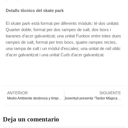
Detalls tècnics del skate park
El skate park està format per diferents mòduls: té dos unitats
Quarter doble, format per dos rampes de salt, dos boxs i
baranes d’acer galvanitzat; una unitat Funbox entre totes dues
rampes de salt, format per tres boxs, quatre rampes rectes,
una rampa de salt i un mòdul d’escales; una unitat de raïl oblic
d’acer galvanitzat i una unitat Curb d’acer galvanitzat.
ANTERIOR
SIGUIENTE
Medio Ambiente desbroza y limpia los barrancos y cauces de Crevillent
Juventud presenta “Tardor Màgica” un festival con magia, música y manualidades
Deja un comentario