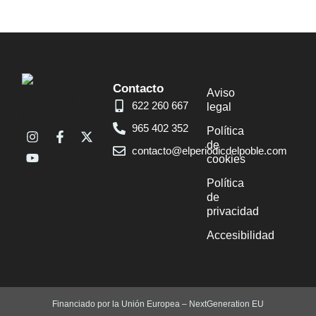
Contacto
Aviso
622 260 667
legal
965 402 352
Política
de
contacto@elperiodicdelpoble.com
cookies
Política
de
privacidad
Accesibilidad
Financiado por la Unión Europea – NextGeneration EU