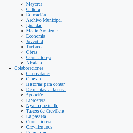
Mayores
Cultura
Educación
Archivo Municipal
Igualdad
Medio Ambiente
Economía
Juventud
Turismo
Obras
Com la tonya
Alcaldía
Colaboraciones
Curiosidades
Cinexín
Historias para contar
De plantas va la cosa
Sponcify
Librosfera
Nya lo que te dic
Tastets de Crevillent
La pasaeta
Com la tonya
Crevillentinos
Entrevistas