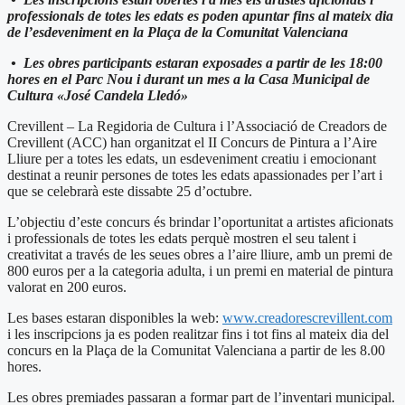
professionals de totes les edats es poden apuntar fins al mateix dia
de l’esdeveniment en la Plaça de la Comunitat Valenciana
•
Les obres participants estaran exposades a partir de les 18:00
hores en el Parc Nou i durant un mes a la Casa Municipal de
Cultura «José Candela Lledó»
Crevillent – La Regidoria de Cultura i l’Associació de Creadors de
Crevillent (ACC) han organitzat el II Concurs de Pintura a l’Aire
Lliure per a totes les edats, un esdeveniment creatiu i emocionant
destinat a reunir persones de totes les edats apassionades per l’art i
que se celebrarà este dissabte 25 d’octubre.
L’objectiu d’este concurs és brindar l’oportunitat a artistes aficionats
i professionals de totes les edats perquè mostren el seu talent i
creativitat a través de les seues obres a l’aire lliure, amb un premi de
800 euros per a la categoria adulta, i un premi en material de pintura
valorat en 200 euros.
Les bases estaran disponibles la web:
www.creadorescrevillent.com
i les inscripcions ja es poden realitzar fins i tot fins al mateix dia del
concurs en la Plaça de la Comunitat Valenciana a partir de les 8.00
hores.
Les obres premiades passaran a formar part de l’inventari municipal.