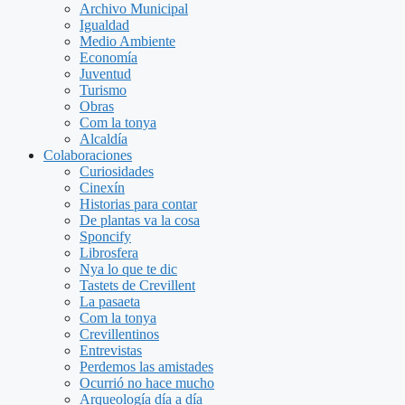
Archivo Municipal
Igualdad
Medio Ambiente
Economía
Juventud
Turismo
Obras
Com la tonya
Alcaldía
Colaboraciones
Curiosidades
Cinexín
Historias para contar
De plantas va la cosa
Sponcify
Librosfera
Nya lo que te dic
Tastets de Crevillent
La pasaeta
Com la tonya
Crevillentinos
Entrevistas
Perdemos las amistades
Ocurrió no hace mucho
Arqueología día a día