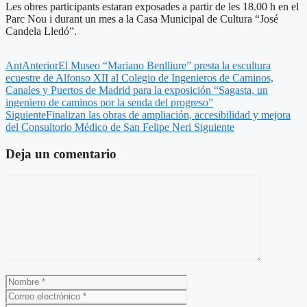
Les obres participants estaran exposades a partir de les 18.00 h en el
Parc Nou i durant un mes a la Casa Municipal de Cultura “José
Candela Lledó”.
Ant
Anterior
El Museo “Mariano Benlliure” presta la escultura
ecuestre de Alfonso XII al Colegio de Ingenieros de Caminos,
Canales y Puertos de Madrid para la exposición “Sagasta, un
ingeniero de caminos por la senda del progreso”
Siguiente
Finalizan las obras de ampliación, accesibilidad y mejora
del Consultorio Médico de San Felipe Neri
Siguiente
Deja un comentario
Comentario
Nombre
Correo
electrónico
Web