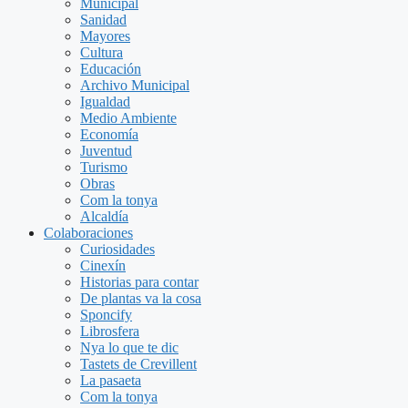
Municipal
Sanidad
Mayores
Cultura
Educación
Archivo Municipal
Igualdad
Medio Ambiente
Economía
Juventud
Turismo
Obras
Com la tonya
Alcaldía
Colaboraciones
Curiosidades
Cinexín
Historias para contar
De plantas va la cosa
Sponcify
Librosfera
Nya lo que te dic
Tastets de Crevillent
La pasaeta
Com la tonya