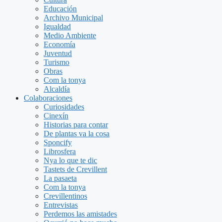
Educación
Archivo Municipal
Igualdad
Medio Ambiente
Economía
Juventud
Turismo
Obras
Com la tonya
Alcaldía
Colaboraciones
Curiosidades
Cinexín
Historias para contar
De plantas va la cosa
Sponcify
Librosfera
Nya lo que te dic
Tastets de Crevillent
La pasaeta
Com la tonya
Crevillentinos
Entrevistas
Perdemos las amistades