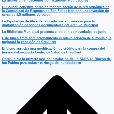
La depresión en pacientes con alzheimer y cuidadores
El Consell concluye obras de modernización de la red hidráulica de
la Comunidad de Regantes de San Felipe Neri con una inversión de
cerca de 1,5 millones de euros
La Diputación de Alicante concede una subvención para la
digitalización de fondos documentales del Archivo Muncipal
La Biblioteca Municipal presenta el boletín de novedades de junio
Este lunes entra en funcionamiento el nuevo servicio de autobús que
mejorará la conexión de Crevillent
El pleno aprueba una modificación de crédito para la compra del
terreno del segundo Centro de Salud de Crevillent
Obras inicia la primera fase de instalación de un SUDS en Rincón de
los Pablos para reducir el riesgo de inundaciones