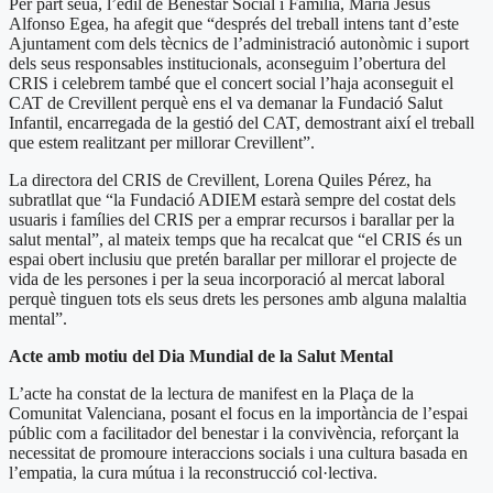
Per part seua, l’edil de Benestar Social i Família, María Jesús
Alfonso Egea, ha afegit que “després del treball intens tant d’este
Ajuntament com dels tècnics de l’administració autonòmic i suport
dels seus responsables institucionals, aconseguim l’obertura del
CRIS i celebrem també que el concert social l’haja aconseguit el
CAT de Crevillent perquè ens el va demanar la Fundació Salut
Infantil, encarregada de la gestió del CAT, demostrant així el treball
que estem realitzant per millorar Crevillent”.
La directora del CRIS de Crevillent, Lorena Quiles Pérez, ha
subratllat que “la Fundació ADIEM estarà sempre del costat dels
usuaris i famílies del CRIS per a emprar recursos i barallar per la
salut mental”, al mateix temps que ha recalcat que “el CRIS és un
espai obert inclusiu que pretén barallar per millorar el projecte de
vida de les persones i per la seua incorporació al mercat laboral
perquè tinguen tots els seus drets les persones amb alguna malaltia
mental”.
Acte amb motiu del Dia Mundial de la Salut Mental
L’acte ha constat de la lectura de manifest en la Plaça de la
Comunitat Valenciana, posant el focus en la importància de l’espai
públic com a facilitador del benestar i la convivència, reforçant la
necessitat de promoure interaccions socials i una cultura basada en
l’empatia, la cura mútua i la reconstrucció col·lectiva.