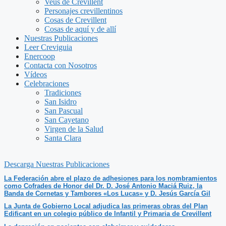
Veus de Crevillent
Personajes crevillentinos
Cosas de Crevillent
Cosas de aquí y de allí
Nuestras Publicaciones
Leer Creviguia
Enercoop
Contacta con Nosotros
Vídeos
Celebraciones
Tradiciones
San Isidro
San Pascual
San Cayetano
Virgen de la Salud
Santa Clara
Descarga Nuestras Publicaciones
La Federación abre el plazo de adhesiones para los nombramientos
como Cofrades de Honor del Dr. D. José Antonio Maciá Ruiz, la
Banda de Cornetas y Tambores «Los Lucas» y D. Jesús García Gil
La Junta de Gobierno Local adjudica las primeras obras del Plan
Edificant en un colegio público de Infantil y Primaria de Crevillent