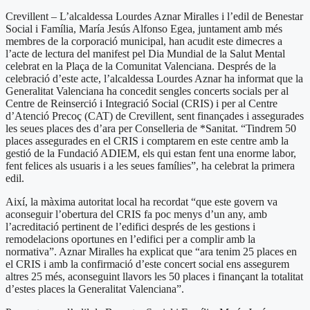
Crevillent – L’alcaldessa Lourdes Aznar Miralles i l’edil de Benestar
Social i Família, María Jesús Alfonso Egea, juntament amb més
membres de la corporació municipal, han acudit este dimecres a
l’acte de lectura del manifest pel Dia Mundial de la Salut Mental
celebrat en la Plaça de la Comunitat Valenciana. Després de la
celebració d’este acte, l’alcaldessa Lourdes Aznar ha informat que la
Generalitat Valenciana ha concedit sengles concerts socials per al
Centre de Reinserció i Integració Social (CRIS) i per al Centre
d’Atenció Precoç (CAT) de Crevillent, sent finançades i assegurades
les seues places des d’ara per Conselleria de *Sanitat. “Tindrem 50
places assegurades en el CRIS i comptarem en este centre amb la
gestió de la Fundació ADIEM, els qui estan fent una enorme labor,
fent felices als usuaris i a les seues famílies”, ha celebrat la primera
edil.
Així, la màxima autoritat local ha recordat “que este govern va
aconseguir l’obertura del CRIS fa poc menys d’un any, amb
l’acreditació pertinent de l’edifici després de les gestions i
remodelacions oportunes en l’edifici per a complir amb la
normativa”. Aznar Miralles ha explicat que “ara tenim 25 places en
el CRIS i amb la confirmació d’este concert social ens assegurem
altres 25 més, aconseguint llavors les 50 places i finançant la totalitat
d’estes places la Generalitat Valenciana”.