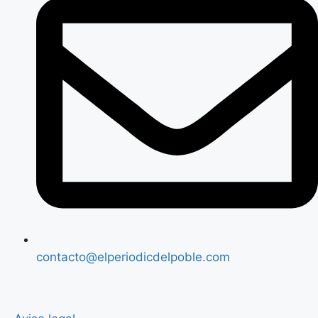
contacto@elperiodicdelpoble.com