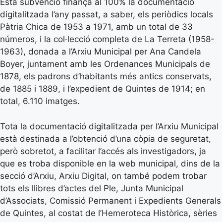
Esta subvenció finança al 100% la documentació
digitalitzada l’any passat, a saber, els periòdics locals
Pàtria Chica de 1953 a 1971, amb un total de 33
números, i la col·lecció completa de La Terreta (1958-
1963), donada a l’Arxiu Municipal per Ana Candela
Boyer, juntament amb les Ordenances Municipals de
1878, els padrons d’habitants més antics conservats,
de 1885 i 1889, i l’expedient de Quintes de 1914; en
total, 6.110 imatges.
Tota la documentació digitalitzada per l’Arxiu Municipal
està destinada a l’obtenció d’una còpia de seguretat,
però sobretot, a facilitar l’accés als investigadors, ja
que es troba disponible en la web municipal, dins de la
secció d’Arxiu, Arxiu Digital, on també podem trobar
tots els llibres d’actes del Ple, Junta Municipal
d’Associats, Comissió Permanent i Expedients Generals
de Quintes, al costat de l’Hemeroteca Històrica, sèries